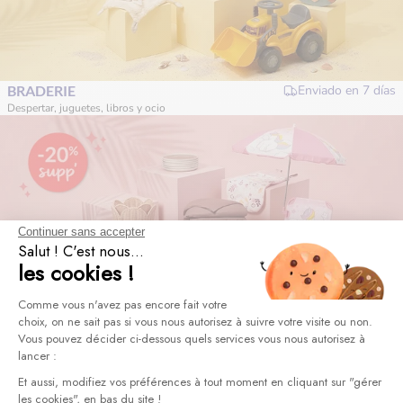
BRADERIE
Enviado en
7 días
Despertar, juguetes, libros y ocio
Continuer sans accepter
Salut ! C'est nous...
les cookies !
Plateforme de Gestion du Consentement 
Comme vous n'avez pas encore fait votre
choix, on ne sait pas si vous nous autorisez à suivre votre visite ou non.
VENTA PRIVADA
Enviado en
7 días
Vous pouvez décider ci-dessous quels services vous nous autorisez à
¡Todo para el hogar!
lancer :
Axeptio consent
Et aussi, modifiez vos préférences à tout moment en cliquant sur "gérer
les cookies", en bas du site !