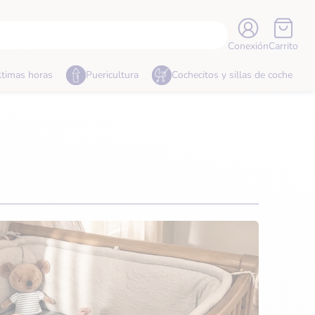
Conexión
Carrito
ltimas horas
Puericultura
Cochecitos y sillas de coche
Moda y calzado
Hogar
Mamá