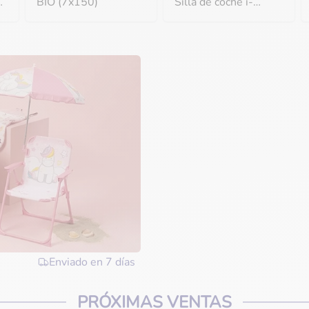
BIO (7x150)
Silla de coche i-
Size/Isofix Sprint
Carbon + Capazo
Ramble Raven
Enviado en
7 días
PRÓXIMAS VENTAS