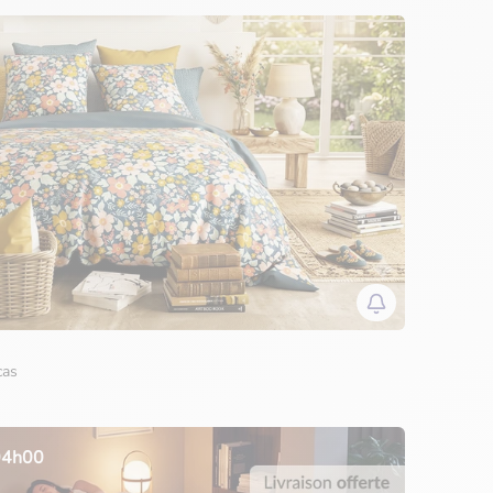
cas
 04h00