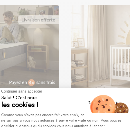
Enviado en
10 días
KIDS STICKER
Continuer sans accepter
Salut ! C'est nous...
Un toque de estilo para su habi
les cookies !
Plateforme de Gestion du Consentement : 
Comme vous n'avez pas encore fait votre choix, on
ne sait pas si vous nous autorisez à suivre votre visite ou non. Vous pouvez
décider ci-dessous quels services vous nous autorisez à lancer :
Axeptio consent