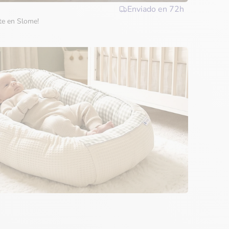
Enviado en
72h
rte en Slome!