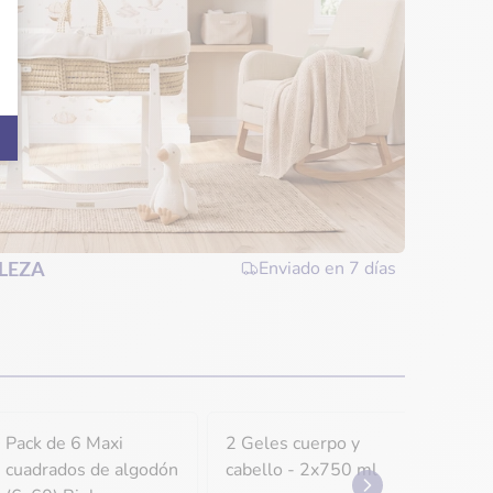
LEZA
Enviado en
7 días
Pack de 6 Maxi
2 Geles cuerpo y
3 paq
cuadrados de algodón
cabello - 2x750 ml
Eco J