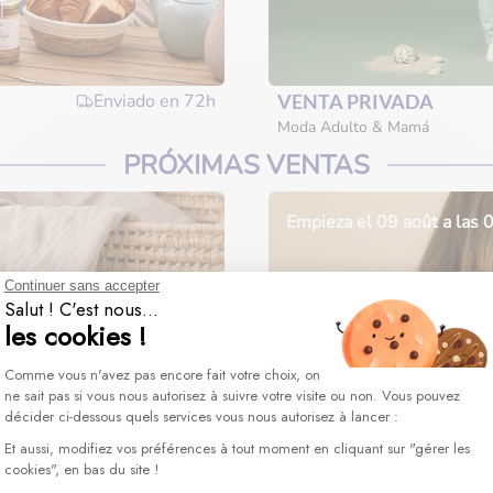
Enviado en
72h
VENTA PRIVADA
Moda Adulto & Mamá
PRÓXIMAS VENTAS
Empieza el 09 août a las
Continuer sans accepter
Salut ! C'est nous...
les cookies !
Plateforme de Gestion du Consentement : 
Comme vous n'avez pas encore fait votre choix, on
ne sait pas si vous nous autorisez à suivre votre visite ou non. Vous pouvez
décider ci-dessous quels services vous nous autorisez à lancer :
Axeptio consent
Et aussi, modifiez vos préférences à tout moment en cliquant sur "gérer les
cookies", en bas du site !