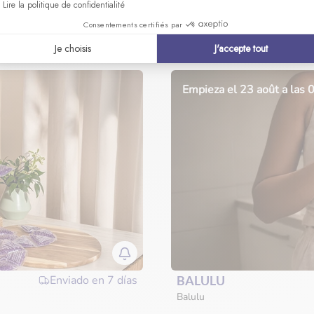
Lire la politique de confidentialité
Enviado en
72h
JOLLY MAMA
Consentements certifiés par
El experto en nutrición de la m
Je choisis
J'accepte tout
Empieza el 23 août a las
Enviado en
7 días
BALULU
Balulu