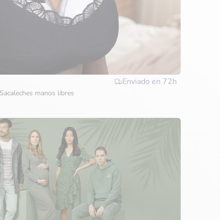
Enviado en
72h
Sacaleches manos libres