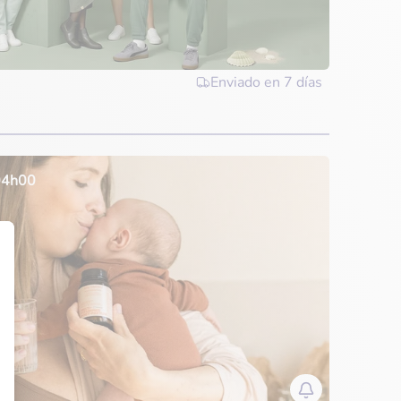
Enviado en
7 días
 04h00
Personnalisez vos Options