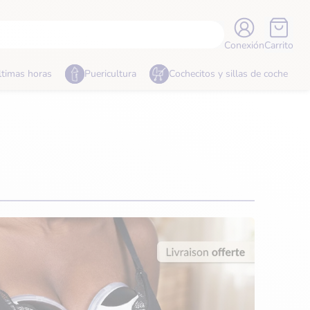
Conexión
Carrito
ltimas horas
Puericultura
Cochecitos y sillas de coche
Mamá
Moda y calzado
Hogar