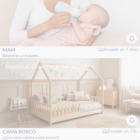
MAM
Enviado en
7 días
Biberones y chupetes
Empieza el 13 août a las 04h00
CAMA BOSCO
Enviado en
72h
¿¡Una cama cabaña a este precio?!