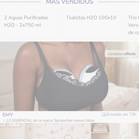
MÁS VENDIDOS
2 Aguas Purificadas
Toallitas H2O 100x10
Trío
H2O - 2x750 ml
Vers
de co
Spri
Ramb
EMY
Enviado en
72h
✨ LO ESSENCIAL de la marca: Sacaleches manos libres