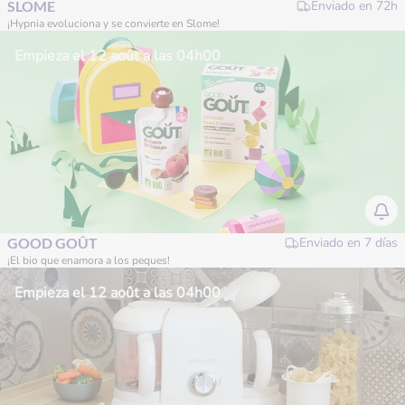
SLOME
Enviado en
72h
¡Hypnia evoluciona y se convierte en Slome!
Empieza el 12 août a las 04h00
GOOD GOÛT
Enviado en
7 días
¡El bio que enamora a los peques!
Empieza el 12 août a las 04h00