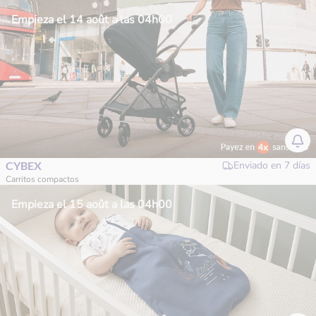
Empieza el 14 août a las 04h00
CYBEX
Enviado en
7 días
Carritos compactos
Empieza el 15 août a las 04h00