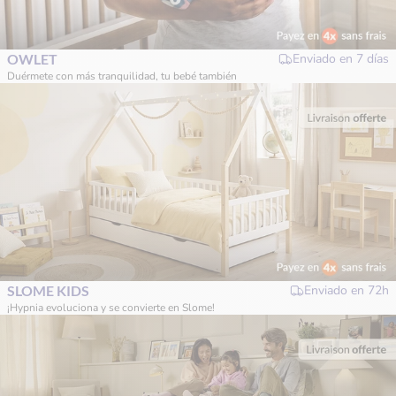
OWLET
Enviado en
7 días
Duérmete con más tranquilidad, tu bebé también
SLOME KIDS
Enviado en
72h
¡Hypnia evoluciona y se convierte en Slome!