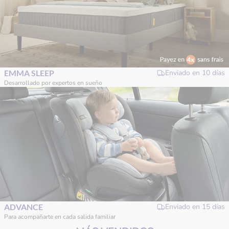
EMMA SLEEP
Enviado en
10 días
Desarrollado por expertos en sueño
ADVANCE
Enviado en
15 días
Para acompañarte en cada salida familiar