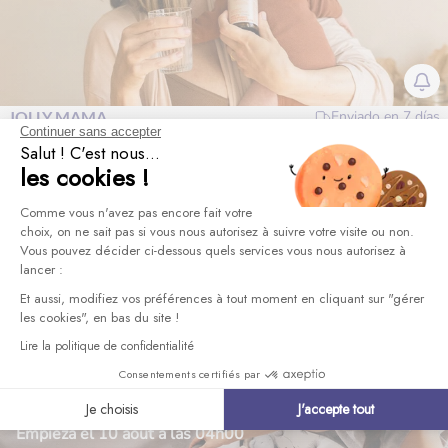
JOLLY MAMA
Enviado en
7 días
Continuer sans accepter
El experto en nutrición de la maternidad
Salut ! C'est nous...
les cookies !
Empieza el 10 août a las 04h00
Plateforme de Gestion du Consentement 
Comme vous n'avez pas encore fait votre
choix, on ne sait pas si vous nous autorisez à suivre votre visite ou non.
Vous pouvez décider ci-dessous quels services vous nous autorisez à
lancer :
Axeptio consent
Et aussi, modifiez vos préférences à tout moment en cliquant sur "gérer
les cookies", en bas du site !
Lire la politique de confidentialité
Consentements certifiés par
LIONELO
Enviado en
10 días
Carritos y sillas de coche
Je choisis
J'accepte tout
Empieza el 10 août a las 04h00