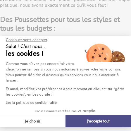
pratique, nous avons exactement ce qu'il vous faut !
Des Poussettes pour tous les styles et
tous les budgets :
Continuer sans accepter
Salut ! C'est nous...
Poussettes Cannes
:
Légères et super maniables, nos
les cookies !
poussettes cannes sont parfaites pour les petits trajets
et les transports en commun. Adieu les galères dans le
Plateforme de Gestion du Consentement 
métro !
Comme vous n'avez pas encore fait votre
choix, on ne sait pas si vous nous autorisez à suivre votre visite ou non.
Vous pouvez décider ci-dessous quels services vous nous autorisez à
lancer :
Axeptio consent
Et aussi, modifiez vos préférences à tout moment en cliquant sur "gérer
les cookies", en bas du site !
Poussettes Combinées
:
Évolutives et polyvalentes, elles
grandissent avec votre enfant, de la naissance à la petite
Lire la politique de confidentialité
enfance. Un investissement malin pour les années à venir
Consentements certifiés par
!
Je choisis
J'accepte tout