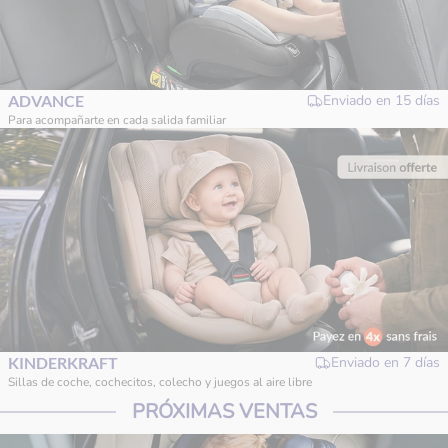
ADVANCE
Enviado en
15 días
Para acompañarte en cada salida familiar
KINDERKRAFT
Enviado en
7 días
Sillas de coche, cochecitos, colecho y juegos al aire libre
PRÓXIMAS VENTAS